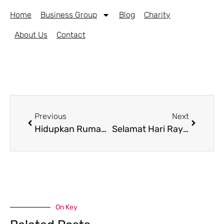
Home
Business Group
Blog
Charity
About Us
Contact
Previous
Next
Hidupkan Rumah Impian Masa Kecil di Homestay Casa de Louvre
Selamat Hari Raya Idul Fitri 1446 H dari Kost Casa De Louvre Group
On Key