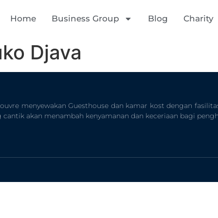
Home
Business Group
Blog
Charity
ko Djava
Louvre menyewakan Guesthouse dan kamar kost dengan fasilita
ng cantik akan menambah kenyamanan dan keceriaan bagi pengh