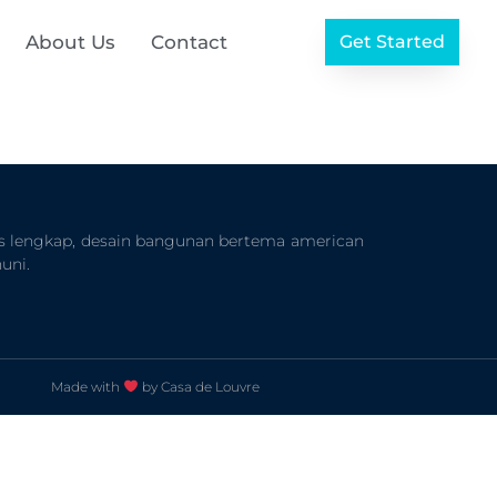
About Us
Contact
Get Started
s lengkap, desain bangunan bertema american
uni.
Made with
by Casa de Louvre