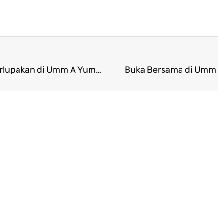
Free Karaoke! Nikmati pengalaman kuliner tak terlupakan di Umm A Yummy Shabu & Grill Karawang
Buka Bersama di Umm 