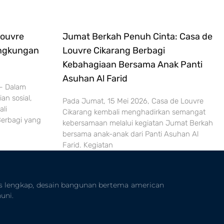
Louvre
Jumat Berkah Penuh Cinta: Casa de
ingkungan
Louvre Cikarang Berbagi
Kebahagiaan Bersama Anak Panti
Asuhan Al Farid
 – Dalam
an sosial,
Pada Jumat, 15 Mei 2026, Casa de Louvre
li
Cikarang kembali menghadirkan semangat
erbagi yang
kebersamaan melalui kegiatan Jumat Berkah
bersama anak-anak dari Panti Asuhan Al
Farid. Kegiatan
s lengkap, desain bangunan bertema american
uni.