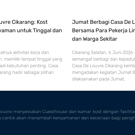
uvre Cikarang: Kost
Jumat Berbagi Casa De 
Nyaman untuk Tinggal dan
Bersama Para Pekerja L
dan Warga Sekitar
atnya aktivitas kerja dan
Cikarang Selatan, 6 Juni 2026
an, memiliki tempat tinggal yang
semangat berbagi dan kepeduli
di kebutuhan penting. Casa
Casa De Louvre Cikarang kemba
arang hadir sebagai pilihan
mengadakan kegiatan Jumat B
dilaksanakan pada Jumat,
Louvre menyewakan Guesthouse dan kamar kost dengan fasilita
ng cantik akan menambah kenyamanan dan keceriaan bagi pengh