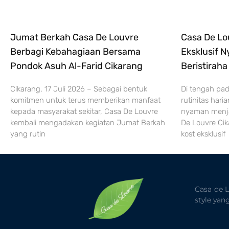
Jumat Berkah Casa De Louvre
Casa De Lo
Berbagi Kebahagiaan Bersama
Eksklusif 
Pondok Asuh Al-Farid Cikarang
Beristiraha
Cikarang, 17 Juli 2026 – Sebagai bentuk
Di tengah pad
komitmen untuk terus memberikan manfaat
rutinitas hari
kepada masyarakat sekitar, Casa De Louvre
nyaman menja
kembali mengadakan kegiatan Jumat Berkah
De Louvre Cik
yang rutin
kost eksklusif
Casa de 
style ya