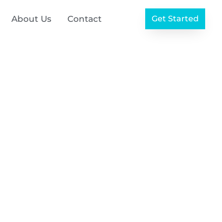
About Us
Contact
Get Started