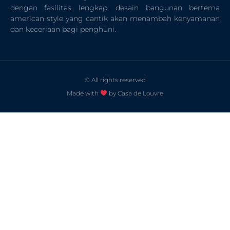
dengan fasilitas lengkap, desain bangunan bertema
american style yang cantik akan menambah kenyamanan
dan keceriaan bagi penghuni.
© All rights reserved
Made with
by Casa de Louvre