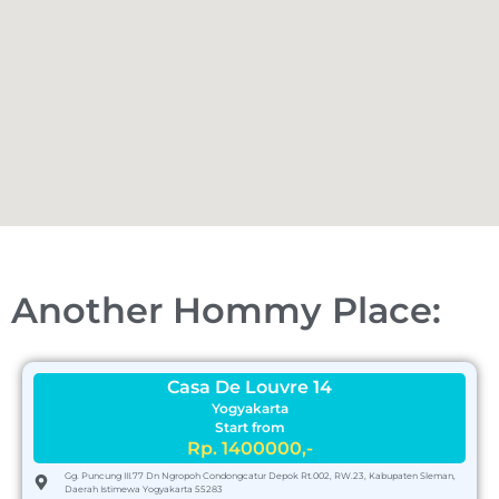
Another Hommy Place:
Casa De Louvre 14
Yogyakarta
Start from
Rp. 1400000,-
Gg. Puncung III.77 Dn Ngropoh Condongcatur Depok Rt.002, RW.23, Kabupaten Sleman,
Daerah Istimewa Yogyakarta 55283