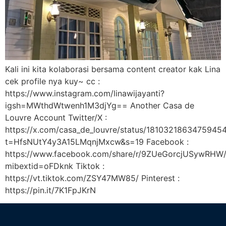
Kali ini kita kolaborasi bersama content creator kak Lina
cek profile nya kuy~ cc :
https://www.instagram.com/linawijayanti?
igsh=MWthdWtwenh1M3djYg== Another Casa de
Louvre Account Twitter/X :
https://x.com/casa_de_louvre/status/1810321863475945
t=HfsNUtY4y3A15LMqnjMxcw&s=19 Facebook :
https://www.facebook.com/share/r/9ZUeGorcjUSywRHW
mibextid=oFDknk Tiktok :
https://vt.tiktok.com/ZSY47MW85/ Pinterest :
https://pin.it/7K1FpJKrN