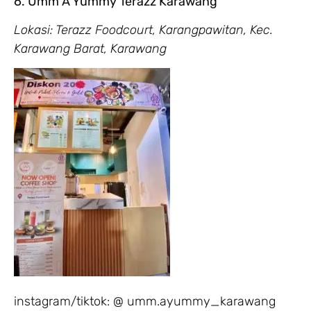
6. Umm A Yummy Terazz Karawang
Lokasi: Terazz Foodcourt, Karangpawitan, Kec.
Karawang Barat, Karawang
instagram/tiktok: @ umm.ayummy_karawang