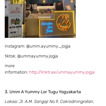
instagram: @umm.ayummy_jogja
tiktok: @ummayummy.jogja
more
information:
http://linktr.ee/ummayummy.jogja
3. Umm A Yummy Lor Tugu Yogyakarta
Lokasi: Jl. A.M. Sangaji No.9, Cokrodiningratan,