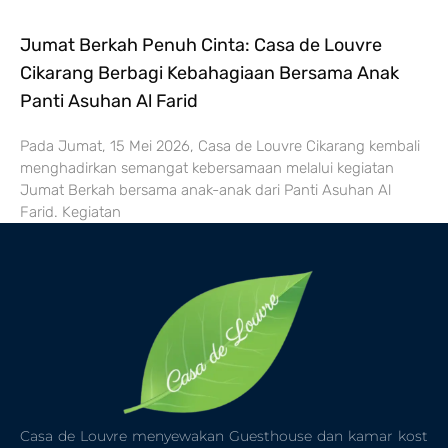
Jumat Berkah Penuh Cinta: Casa de Louvre
Cikarang Berbagi Kebahagiaan Bersama Anak
Panti Asuhan Al Farid
Pada Jumat, 15 Mei 2026, Casa de Louvre Cikarang kembali
menghadirkan semangat kebersamaan melalui kegiatan
Jumat Berkah bersama anak-anak dari Panti Asuhan Al
Farid. Kegiatan
Casa de Louvre menyewakan Guesthouse dan kamar kost