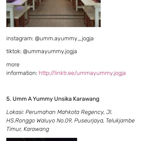
instagram: @umm.ayummy_jogja
tiktok: @ummayummy.jogja
more
information:
http://linktr.ee/ummayummy.jogja
5. Umm A Yummy Unsika Karawang
Lokasi: Perumahan Mahkota Regency, Jl.
HS.Ronggo Waluyo No.09, Puseurjaya, Telukjambe
Timur, Karawang